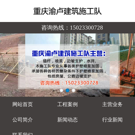
咨询热线：
15023300728
网站首页
工程案例
主营业务
公司简介
新闻动态
行业新闻